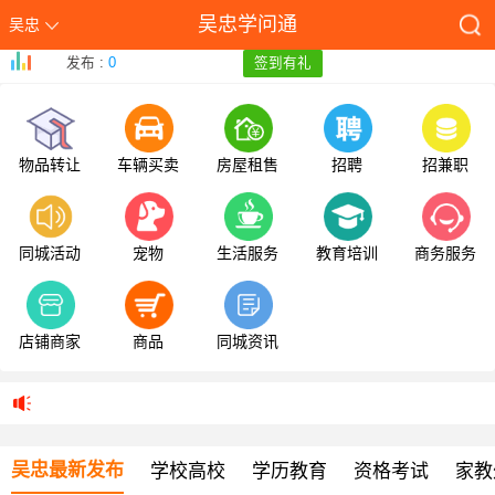
吴忠学问通
吴忠
发布 :
0
签到有礼
物品转让
车辆买卖
房屋租售
招聘
招兼职
同城活动
宠物
生活服务
教育培训
商务服务
店铺商家
商品
同城资讯
吴忠最新发布
学校高校
学历教育
资格考试
家教