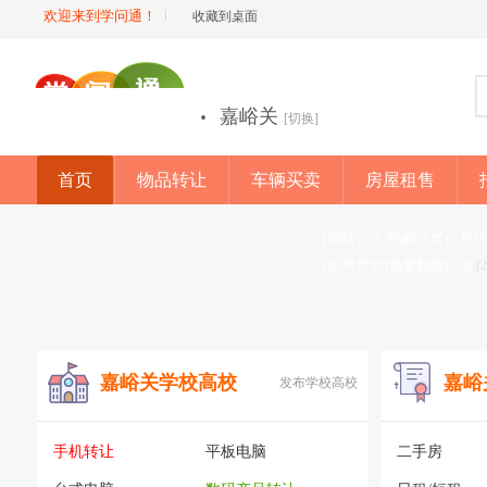
欢迎来到学问通！
收藏到桌面
·
嘉峪关
[切换]
首页
物品转让
车辆买卖
房屋租售
店铺
[网站公告]蚂蚁分类信息V
[使用帮助]我要删除信息
(
嘉峪关学校高校
嘉峪
发布学校高校
手机转让
平板电脑
二手房