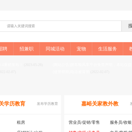
招聘
招兼职
同城活动
宠物
生活服务
6.4重磅发布！
(2023-05-28)
[使用帮助]电话被冒用
2022-02-07)
(2022-02-07)
关学历教育
嘉峪关家教外教
发布学历教育
租房
营业员/促销/零售
服务员/收