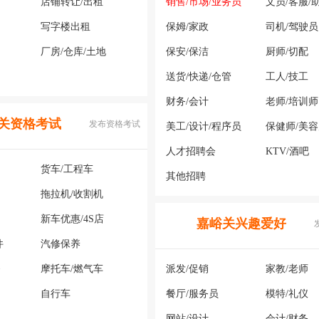
店铺转让/出租
销售/市场/业务员
文员/客服/
写字楼出租
保姆/家政
司机/驾驶员
厂房/仓库/土地
保安/保洁
厨师/切配
送货/快递/仓管
工人/技工
财务/会计
老师/培训师
关资格考试
发布资格考试
美工/设计/程序员
保健师/美
人才招聘会
KTV/酒吧
货车/工程车
其他招聘
拖拉机/收割机
新车优惠/4S店
嘉峪关兴趣爱好
件
汽修保养
务
摩托车/燃气车
派发/促销
家教/老师
自行车
餐厅/服务员
模特/礼仪
网站/设计
会计/财务