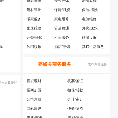
助理
摄影摄像
美容纤体
房屋装修
建材装饰
保姆/月嫂
保洁/清洗
搬家服务
家电维修
电脑维修
家居维修
管道疏通
外卖/送水
开锁/修锁
租车服务
旅游度假
容师
休闲娱乐
酒店/宾馆
其它生活服务
嘉峪关商务服务
发布商务服务
投资理财
机票/签证
发布兴趣爱好
招商加盟
担保/贷款
公司注册
会计/审计
网站建设
快递/物流
庆典/演出
印刷/喷绘