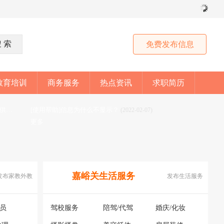
免费发布信息
教育培训
商务服务
热点资讯
求职简历
[网站公告]拼车顺风车平台免责声明，本站仅提供信息分享
[使用帮助]信息为什么不显示？
(2023-05-28)
(2022-02-07)
更多
嘉峪关生活服务
发布家教外教
发布生活服务
银员
驾校服务
陪驾/代驾
婚庆/化妆