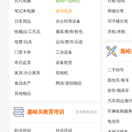
台式电脑
数码产品转让
日租/短租
笔记本电脑
家用电器
商铺出售
日常用品
办公经营设备
写字楼出售
收藏品/工艺品
服装/配饰/鞋包
求租/求购
母婴/玩具
运动/图书/乐器
嘉峪
门票卡券
工业设备
奇石盆景
设备租赁
二手轿车
家具/办公家具
照相机
面包车/客车
食品农产
网游/虚拟物品
拼车/顺风车
其他物品
汽车用品/配
嘉峪关教育培训
车辆收购服
发布教育培训
电动车
职业培训
外语培训
本地下线车