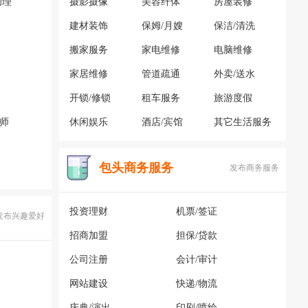
助理
摄影摄像
美容纤体
房屋装修
建材装饰
保姆/月嫂
保洁/清洗
搬家服务
家电维修
电脑维修
家居维修
管道疏通
外卖/送水
开锁/修锁
租车服务
旅游度假
容师
休闲娱乐
酒店/宾馆
其它生活服务
包头商务服务
发布商务服务
投资理财
机票/签证
发布兴趣爱好
招商加盟
担保/贷款
公司注册
会计/审计
网站建设
快递/物流
庆典/演出
印刷/喷绘