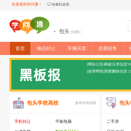
欢迎来到学问通！
收藏到桌面
·
包头
[切换]
首页
物品转让
车辆买卖
房屋租售
店铺
[网站公告]蚂蚁分类信息V
[使用帮助]我要删除信息
(
包头学校高校
包头
发布学校高校
手机转让
平板电脑
二手房