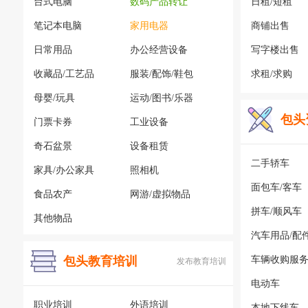
台式电脑
数码产品转让
日租/短租
笔记本电脑
家用电器
商铺出售
日常用品
办公经营设备
写字楼出售
收藏品/工艺品
服装/配饰/鞋包
求租/求购
母婴/玩具
运动/图书/乐器
包头
门票卡券
工业设备
奇石盆景
设备租赁
二手轿车
家具/办公家具
照相机
面包车/客车
食品农产
网游/虚拟物品
拼车/顺风车
其他物品
汽车用品/配
包头教育培训
车辆收购服
发布教育培训
电动车
职业培训
外语培训
本地下线车