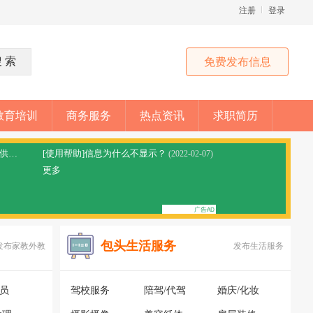
注册
登录
免费发布信息
教育培训
商务服务
热点资讯
求职简历
[网站公告]拼车顺风车平台免责声明，本站仅提供信息分享
[使用帮助]信息为什么不显示？
(2023-05-28)
(2022-02-07)
更多
包头生活服务
发布家教外教
发布生活服务
银员
驾校服务
陪驾/代驾
婚庆/化妆