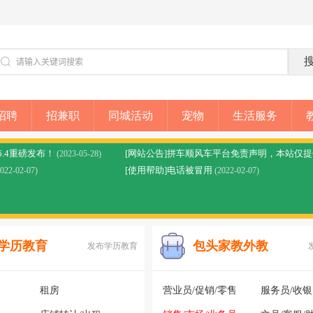
招聘
招兼职
同城活动
宠物
生活服务
6.4重磅发布！
(2023-05-28)
[使用帮助]电话被冒用
2022-02-07)
(2022-02-07)
学历教育
包头家教外教
发布学历教育
租房
营业员/促销/零售
服务员/收