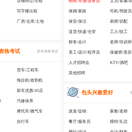
店铺转让/出租
销售/市场/业务员
文员/客服/
写字楼出租
保姆/家政
司机/驾驶员
厂房/仓库/土地
保安/保洁
厨师/切配
送货/快递/仓管
工人/技工
财务/会计
老师/培训师
资格考试
发布资格考试
美工/设计/程序员
保健师/美
人才招聘会
KTV/酒吧
货车/工程车
其他招聘
拖拉机/收割机
新车优惠/4S店
包头兴趣爱好
件
汽修保养
务
摩托车/燃气车
派发/促销
家教/老师
自行车
餐厅/服务员
模特/礼仪
网站/设计
会计/财务