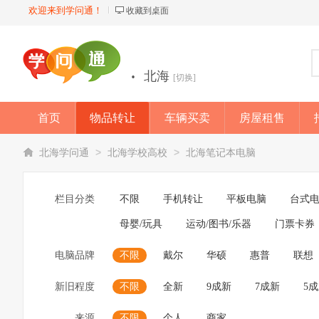
欢迎来到学问通！
收藏到桌面
·
北海
[切换]
首页
物品转让
车辆买卖
房屋租售
店铺
>
>
北海学问通
北海学校高校
北海笔记本电脑
栏目分类
不限
手机转让
平板电脑
台式
母婴/玩具
运动/图书/乐器
门票卡券
电脑品牌
不限
戴尔
华硕
惠普
联想
新旧程度
不限
全新
9成新
7成新
5
来源
不限
个人
商家