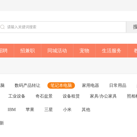
招聘
招兼职
同城活动
宠物
生活服务
电脑
数码产品转让
笔记本电脑
家用电器
日常用品
工业设备
奇石盆景
设备租赁
家具/办公家具
照相
IBM
苹果
三星
小米
其他
成新