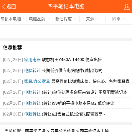
四平笔记本电脑
返回
笔记本电脑
电脑品牌
新旧程度
来源
四平
信息推荐
[02月26日]
家用电器
联想机王Y450A-T4400.便宜出售
[02月26日]
电脑转让
长期低价供应电脑配件(诚招代理)
[02月26日]
家具/办公家具
最高性价比弹簧床垫、棕床垫、各种家具直
销
[02月26日]
电脑转让
(转让)单位处理多余原来做设计用高配置笔记本
[02月26日]
电脑转让
(转让)99新的平板电脑本易M2 低价转让
[02月26日]
电脑转让
(转让)出售台式机(全套),配置较高~
当前位置：
四平学问通
>
四平分类信息
>
四平笔记本电脑