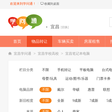
欢迎来到学问通！
收藏到桌面
·
宜昌
[切换]
首页
物品转让
车辆买卖
房屋租售
店铺
>
>
宜昌学问通
宜昌学校高校
宜昌笔记本电脑
栏目分类
不限
手机转让
平板电脑
台式
母婴/玩具
运动/图书/乐器
门票卡券
电脑品牌
不限
戴尔
华硕
惠普
联想
新旧程度
不限
全新
9成新
7成新
5
来源
不限
个人
商家