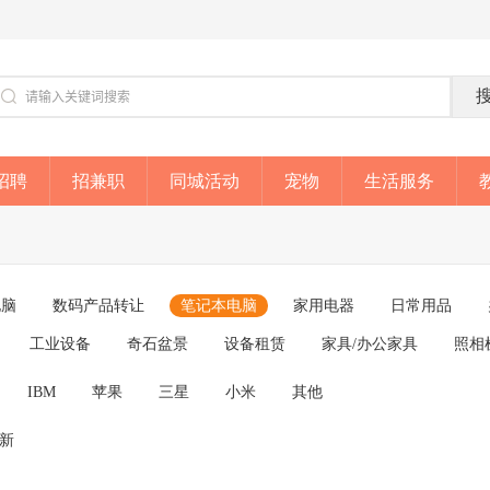
招聘
招兼职
同城活动
宠物
生活服务
电脑
数码产品转让
笔记本电脑
家用电器
日常用品
工业设备
奇石盆景
设备租赁
家具/办公家具
照相
IBM
苹果
三星
小米
其他
成新