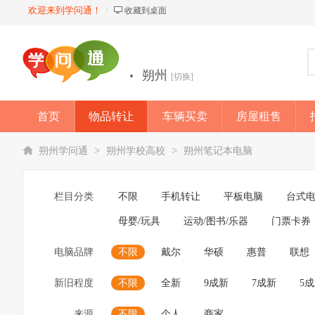
欢迎来到学问通！
收藏到桌面
·
朔州
[切换]
首页
物品转让
车辆买卖
房屋租售
店铺
>
>
朔州学问通
朔州学校高校
朔州笔记本电脑
栏目分类
不限
手机转让
平板电脑
台式
母婴/玩具
运动/图书/乐器
门票卡券
电脑品牌
不限
戴尔
华硕
惠普
联想
新旧程度
不限
全新
9成新
7成新
5
来源
不限
个人
商家