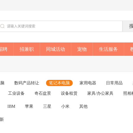
招聘
招兼职
同城活动
宠物
生活服务
电脑
数码产品转让
笔记本电脑
家用电器
日常用品
工业设备
奇石盆景
设备租赁
家具/办公家具
照相
IBM
苹果
三星
小米
其他
成新