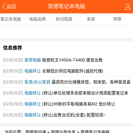
常德笔记本电脑
返回
笔记本电脑
电脑品牌
新旧程度
来源
常德
信息推荐
[02月26日]
家用电器
联想机王Y450A-T4400.便宜出售
[02月26日]
电脑转让
长期低价供应电脑配件(诚招代理)
[02月26日]
家具/办公家具
最高性价比弹簧床垫、棕床垫、各种家具直
销
[02月26日]
电脑转让
(转让)单位处理多余原来做设计用高配置笔记本
[02月26日]
电脑转让
(转让)99新的平板电脑本易M2 低价转让
[02月26日]
电脑转让
(转让)出售台式机(全套),配置较高~
当前位置：
常德学问通
>
常德分类信息
>
常德笔记本电脑