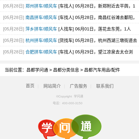
[05月28日]
郑州拼车/顺风车
[车找人] 05月28日，新郑附近去平舆，1
空位，途经新蔡
[05月28日]
南昌拼车/顺风车
[车找人] 05月28日，南昌红谷滩去鄱阳，
1空位
[05月28日]
萍乡拼车/顺风车
[人找车] 06月01日，莲花去东莞，1人
[05月28日]
杭州拼车/顺风车
[货找车] 05月28日，杭州西湖三墩街道去
砀山县经开区
[05月28日]
合肥拼车/顺风车
[车找人] 05月29日，望江凉泉去太仓浏
河，1空位
当前位置：
昌都学问通
>
昌都分类信息
>
昌都汽车用品/配件
首页
|
网站简介
|
广告服务
|
联系我们
©Copyright 学问通
电话：
400-000-3150