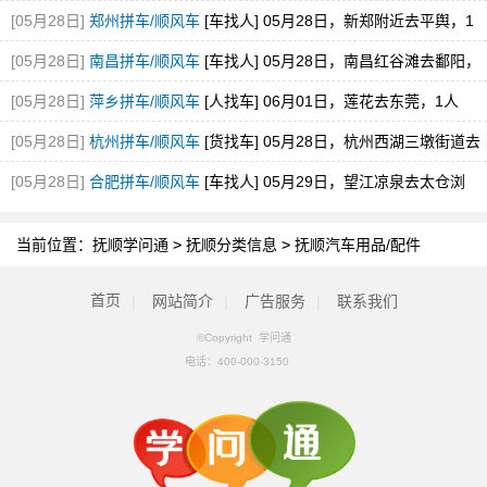
[05月28日]
郑州拼车/顺风车
[车找人] 05月28日，新郑附近去平舆，1
空位，途经新蔡
[05月28日]
南昌拼车/顺风车
[车找人] 05月28日，南昌红谷滩去鄱阳，
1空位
[05月28日]
萍乡拼车/顺风车
[人找车] 06月01日，莲花去东莞，1人
[05月28日]
杭州拼车/顺风车
[货找车] 05月28日，杭州西湖三墩街道去
砀山县经开区
[05月28日]
合肥拼车/顺风车
[车找人] 05月29日，望江凉泉去太仓浏
河，1空位
当前位置：
抚顺学问通
>
抚顺分类信息
>
抚顺汽车用品/配件
首页
|
网站简介
|
广告服务
|
联系我们
©Copyright 学问通
电话：
400-000-3150