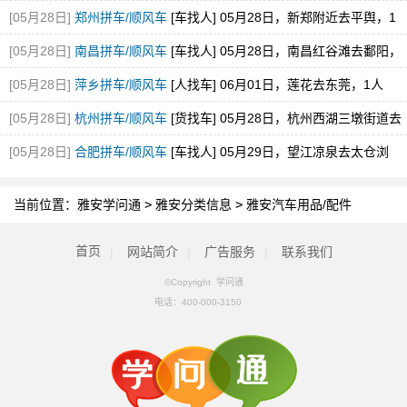
[05月28日]
郑州拼车/顺风车
[车找人] 05月28日，新郑附近去平舆，1
空位，途经新蔡
[05月28日]
南昌拼车/顺风车
[车找人] 05月28日，南昌红谷滩去鄱阳，
1空位
[05月28日]
萍乡拼车/顺风车
[人找车] 06月01日，莲花去东莞，1人
[05月28日]
杭州拼车/顺风车
[货找车] 05月28日，杭州西湖三墩街道去
砀山县经开区
[05月28日]
合肥拼车/顺风车
[车找人] 05月29日，望江凉泉去太仓浏
河，1空位
当前位置：
雅安学问通
>
雅安分类信息
>
雅安汽车用品/配件
首页
|
网站简介
|
广告服务
|
联系我们
©Copyright 学问通
电话：
400-000-3150