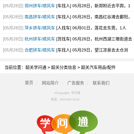
[05月28日]
郑州拼车/顺风车
[车找人] 05月28日，新郑附近去平舆，1
空位，途经新蔡
[05月28日]
南昌拼车/顺风车
[车找人] 05月28日，南昌红谷滩去鄱阳，
1空位
[05月28日]
萍乡拼车/顺风车
[人找车] 06月01日，莲花去东莞，1人
[05月28日]
杭州拼车/顺风车
[货找车] 05月28日，杭州西湖三墩街道去
砀山县经开区
[05月28日]
合肥拼车/顺风车
[车找人] 05月29日，望江凉泉去太仓浏
河，1空位
当前位置：
韶关学问通
>
韶关分类信息
>
韶关汽车用品/配件
首页
|
网站简介
|
广告服务
|
联系我们
©Copyright 学问通
电话：
400-000-3150