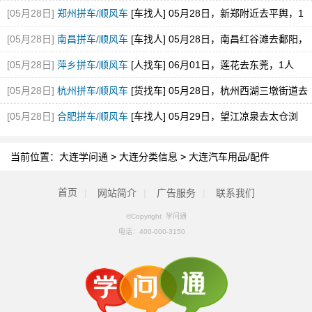
[05月28日]
郑州拼车/顺风车
[车找人] 05月28日，新郑附近去平舆，1
空位，途经新蔡
[05月28日]
南昌拼车/顺风车
[车找人] 05月28日，南昌红谷滩去鄱阳，
1空位
[05月28日]
萍乡拼车/顺风车
[人找车] 06月01日，莲花去东莞，1人
[05月28日]
杭州拼车/顺风车
[货找车] 05月28日，杭州西湖三墩街道去
砀山县经开区
[05月28日]
合肥拼车/顺风车
[车找人] 05月29日，望江凉泉去太仓浏
河，1空位
当前位置：
大连学问通
>
大连分类信息
>
大连汽车用品/配件
首页
|
网站简介
|
广告服务
|
联系我们
©Copyright 学问通
电话：
400-000-3150