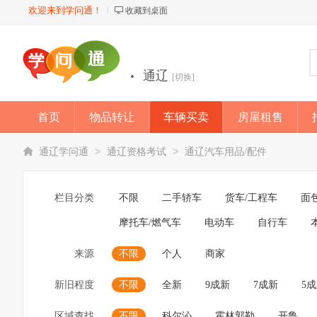
欢迎来到学问通！
收藏到桌面
·
通辽
[切换]
首页
物品转让
车辆买卖
房屋租售
店铺
>
>
通辽学问通
通辽资格考试
通辽汽车用品/配件
栏目分类
不限
二手轿车
货车/工程车
面
摩托车/燃气车
电动车
自行车
来源
不限
个人
商家
新旧程度
不限
全新
9成新
7成新
5
区域查找
不限
科尔沁
霍林郭勒
开鲁