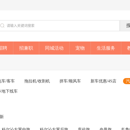
招聘
招兼职
同城活动
宠物
生活服务
包车/客车
拖拉机/收割机
拼车/顺风车
新车优惠/4S店
汽
本地下线车
成新
科尔沁左翼中旗
科尔沁左翼后旗
库伦旗
奈曼旗
扎鲁