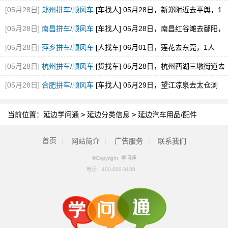
[05月28日]
郑州拼车/顺风车
[车找人] 05月28日，新郑附近去平舆，1
空位，途经新蔡
[05月28日]
南昌拼车/顺风车
[车找人] 05月28日，南昌红谷滩去鄱阳，
1空位
[05月28日]
萍乡拼车/顺风车
[人找车] 06月01日，莲花去东莞，1人
[05月28日]
杭州拼车/顺风车
[货找车] 05月28日，杭州西湖三墩街道去
砀山县经开区
[05月28日]
合肥拼车/顺风车
[车找人] 05月29日，望江凉泉去太仓浏
河，1空位
当前位置：
延边学问通
>
延边分类信息
>
延边汽车用品/配件
首页
|
网站简介
|
广告服务
|
联系我们
©Copyright 学问通
电话：
400-000-3150