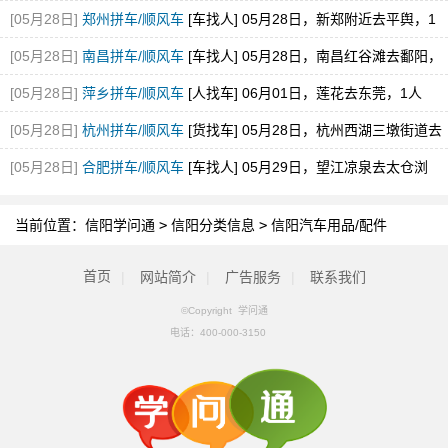
[05月28日]
郑州拼车/顺风车
[车找人] 05月28日，新郑附近去平舆，1
空位，途经新蔡
[05月28日]
南昌拼车/顺风车
[车找人] 05月28日，南昌红谷滩去鄱阳，
1空位
[05月28日]
萍乡拼车/顺风车
[人找车] 06月01日，莲花去东莞，1人
[05月28日]
杭州拼车/顺风车
[货找车] 05月28日，杭州西湖三墩街道去
砀山县经开区
[05月28日]
合肥拼车/顺风车
[车找人] 05月29日，望江凉泉去太仓浏
河，1空位
当前位置：
信阳学问通
>
信阳分类信息
>
信阳汽车用品/配件
首页
|
网站简介
|
广告服务
|
联系我们
©Copyright 学问通
电话：
400-000-3150