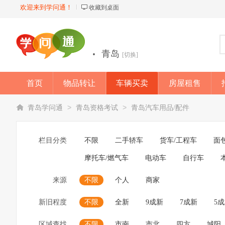
欢迎来到学问通！
收藏到桌面
·
青岛
[切换]
首页
物品转让
车辆买卖
房屋租售
店铺
>
>
青岛学问通
青岛资格考试
青岛汽车用品/配件
栏目分类
不限
二手轿车
货车/工程车
面
摩托车/燃气车
电动车
自行车
来源
不限
个人
商家
新旧程度
不限
全新
9成新
7成新
5
区域查找
不限
市南
市北
四方
城阳