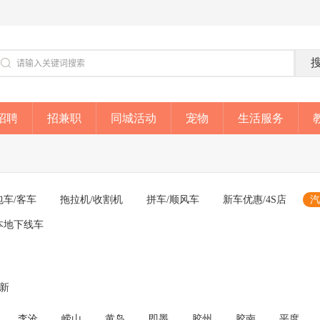
招聘
招兼职
同城活动
宠物
生活服务
包车/客车
拖拉机/收割机
拼车/顺风车
新车优惠/4S店
汽
本地下线车
成新
李沧
崂山
黄岛
即墨
胶州
胶南
平度