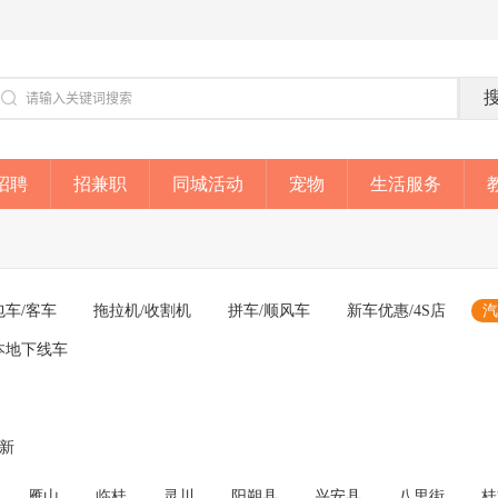
招聘
招兼职
同城活动
宠物
生活服务
包车/客车
拖拉机/收割机
拼车/顺风车
新车优惠/4S店
汽
本地下线车
成新
雁山
临桂
灵川
阳朔县
兴安县
八里街
桂