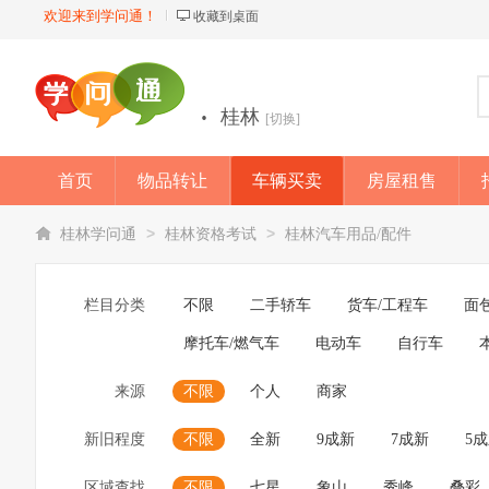
欢迎来到学问通！
收藏到桌面
·
桂林
[切换]
首页
物品转让
车辆买卖
房屋租售
店铺
>
>
桂林学问通
桂林资格考试
桂林汽车用品/配件
栏目分类
不限
二手轿车
货车/工程车
面
摩托车/燃气车
电动车
自行车
来源
不限
个人
商家
新旧程度
不限
全新
9成新
7成新
5
区域查找
不限
七星
象山
秀峰
叠彩