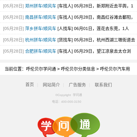
[05月28日]
郑州拼车/顺风车
[车找人] 05月28日，新郑附近去平舆，1
空位，途经新蔡
[05月28日]
南昌拼车/顺风车
[车找人] 05月28日，南昌红谷滩去鄱阳，
1空位
[05月28日]
萍乡拼车/顺风车
[人找车] 06月01日，莲花去东莞，1人
[05月28日]
杭州拼车/顺风车
[货找车] 05月28日，杭州西湖三墩街道去
砀山县经开区
[05月28日]
合肥拼车/顺风车
[车找人] 05月29日，望江凉泉去太仓浏
河，1空位
当前位置：
呼伦贝尔学问通
>
呼伦贝尔分类信息
>
呼伦贝尔汽车用
品/配件
首页
|
网站简介
|
广告服务
|
联系我们
©Copyright 学问通
电话：
400-000-3150