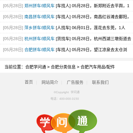
[05月28日]
郑州拼车/顺风车
[车找人] 05月28日，新郑附近去平舆，1
空位，途经新蔡
[05月28日]
南昌拼车/顺风车
[车找人] 05月28日，南昌红谷滩去鄱阳，
1空位
[05月28日]
萍乡拼车/顺风车
[人找车] 06月01日，莲花去东莞，1人
[05月28日]
杭州拼车/顺风车
[货找车] 05月28日，杭州西湖三墩街道去
砀山县经开区
[05月28日]
合肥拼车/顺风车
[车找人] 05月29日，望江凉泉去太仓浏
河，1空位
当前位置：
合肥学问通
>
合肥分类信息
>
合肥汽车用品/配件
首页
|
网站简介
|
广告服务
|
联系我们
©Copyright 学问通
电话：
400-000-3150