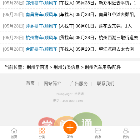
[05月28日]
郑州拼车/顺风车
[车找人] 05月28日，新郑附近去平舆，1
空位，途经新蔡
[05月28日]
南昌拼车/顺风车
[车找人] 05月28日，南昌红谷滩去鄱阳，
1空位
[05月28日]
萍乡拼车/顺风车
[人找车] 06月01日，莲花去东莞，1人
[05月28日]
杭州拼车/顺风车
[货找车] 05月28日，杭州西湖三墩街道去
砀山县经开区
[05月28日]
合肥拼车/顺风车
[车找人] 05月29日，望江凉泉去太仓浏
河，1空位
当前位置：
荆州学问通
>
荆州分类信息
>
荆州汽车用品/配件
首页
|
网站简介
|
广告服务
|
联系我们
©Copyright 学问通
电话：
400-000-3150
发布
首页
分类
商家
我的