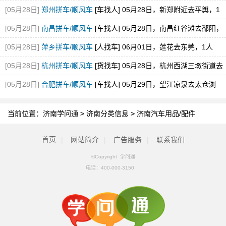
[05月28日]
郑州拼车/顺风车
[车找人] 05月28日，新郑附近去平舆，1
空位，途经新蔡
[05月28日]
南昌拼车/顺风车
[车找人] 05月28日，南昌红谷滩去鄱阳，
1空位
[05月28日]
萍乡拼车/顺风车
[人找车] 06月01日，莲花去东莞，1人
[05月28日]
杭州拼车/顺风车
[货找车] 05月28日，杭州西湖三墩街道去
砀山县经开区
[05月28日]
合肥拼车/顺风车
[车找人] 05月29日，望江凉泉去太仓浏
河，1空位
当前位置：
济南学问通
>
济南分类信息
>
济南汽车用品/配件
首页
|
网站简介
|
广告服务
|
联系我们
©Copyright 学问通
电话：
400-000-3150