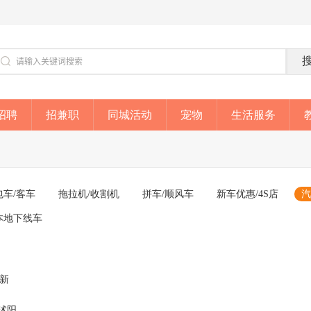
招聘
招兼职
同城活动
宠物
生活服务
包车/客车
拖拉机/收割机
拼车/顺风车
新车优惠/4S店
汽
本地下线车
成新
沭阳