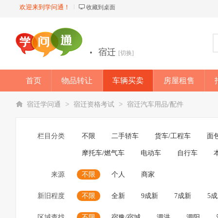
欢迎来到学问通！
收藏到桌面
·
宿迁
[切换]
首页
物品转让
车辆买卖
房屋租售
店铺
>
>
宿迁学问通
宿迁资格考试
宿迁汽车用品/配件
栏目分类
不限
二手轿车
货车/工程车
面
摩托车/燃气车
电动车
自行车
来源
不限
个人
商家
新旧程度
不限
全新
9成新
7成新
5
区域查找
不限
宿豫/宿城
泗洪
泗阳