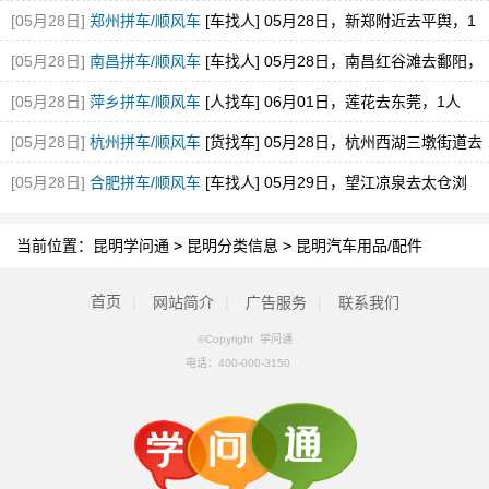
[05月28日]
郑州拼车/顺风车
[车找人] 05月28日，新郑附近去平舆，1
空位，途经新蔡
[05月28日]
南昌拼车/顺风车
[车找人] 05月28日，南昌红谷滩去鄱阳，
1空位
[05月28日]
萍乡拼车/顺风车
[人找车] 06月01日，莲花去东莞，1人
[05月28日]
杭州拼车/顺风车
[货找车] 05月28日，杭州西湖三墩街道去
砀山县经开区
[05月28日]
合肥拼车/顺风车
[车找人] 05月29日，望江凉泉去太仓浏
河，1空位
当前位置：
昆明学问通
>
昆明分类信息
>
昆明汽车用品/配件
首页
|
网站简介
|
广告服务
|
联系我们
©Copyright 学问通
电话：
400-000-3150