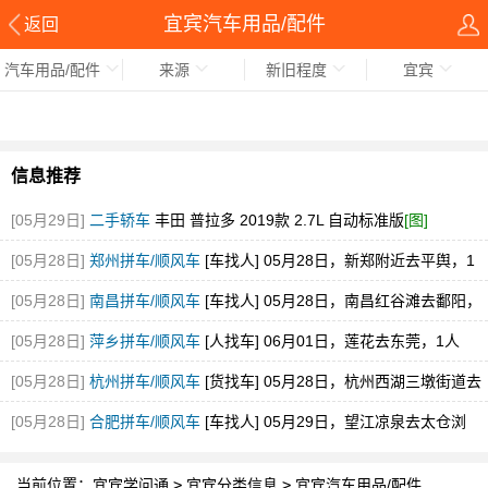
宜宾汽车用品/配件
返回
汽车用品/配件
来源
新旧程度
宜宾
信息推荐
[05月29日]
二手轿车
丰田 普拉多 2019款 2.7L 自动标准版
[图]
[05月28日]
郑州拼车/顺风车
[车找人] 05月28日，新郑附近去平舆，1
空位，途经新蔡
[05月28日]
南昌拼车/顺风车
[车找人] 05月28日，南昌红谷滩去鄱阳，
1空位
[05月28日]
萍乡拼车/顺风车
[人找车] 06月01日，莲花去东莞，1人
[05月28日]
杭州拼车/顺风车
[货找车] 05月28日，杭州西湖三墩街道去
砀山县经开区
[05月28日]
合肥拼车/顺风车
[车找人] 05月29日，望江凉泉去太仓浏
河，1空位
当前位置：
宜宾学问通
>
宜宾分类信息
>
宜宾汽车用品/配件